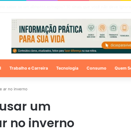
objetos que você deveria limpar com mais frequência
l
Trabalho e Carreira
Tecnologia
Consumo
Quem S
e ar no inverno
 usar um
r no inverno