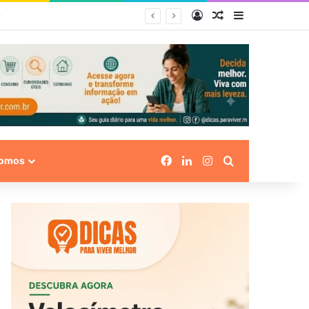
Entrar
Artigo aleatório
Barra Latera
Facebook
Linkedin
Instagram
Procurar por
omos