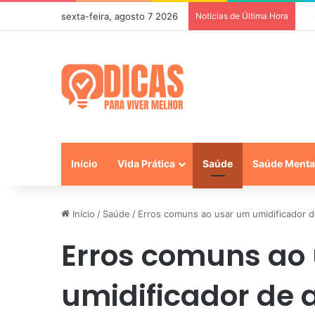
sexta-feira, agosto 7 2026
Notícias de Última Hora
7 
Início
Vida Prática
Saúde
Saúde Menta
Início
/
Saúde
/
Erros comuns ao usar um umidificador d
Erros comuns ao
umidificador de a