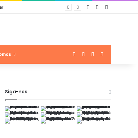
Entrar
Artigo aleatório
Barra Lateral
ar
Facebook
Linkedin
Instagram
Procurar por
omos
Siga-nos