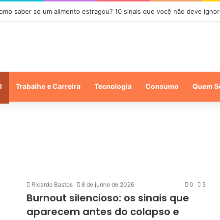
omo saber se um alimento estragou? 10 sinais que você não deve ignor
l
Trabalho e Carreira
Tecnologia
Consumo
Quem S
Ricardo Bastos
8 de junho de 2026
0
5
Burnout silencioso: os sinais que
aparecem antes do colapso e