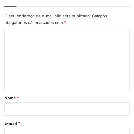
O seu endereço de e-mail não será publicado.
Campos
obrigatórios são marcados com
*
C
o
m
e
n
t
á
r
Nome
*
i
o
*
E-mail
*