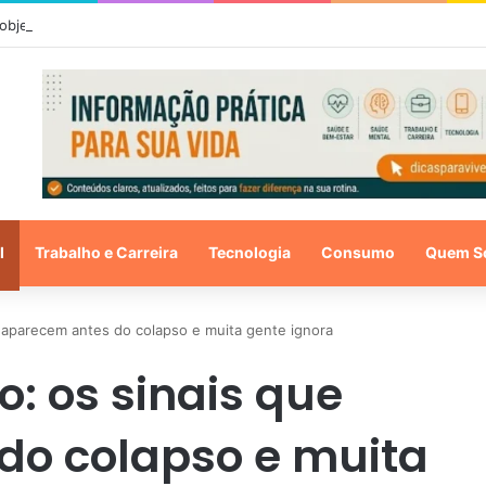
 objetos que você deveria limpar com mais frequência
l
Trabalho e Carreira
Tecnologia
Consumo
Quem S
e aparecem antes do colapso e muita gente ignora
o: os sinais que
do colapso e muita