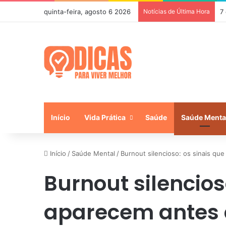
quinta-feira, agosto 6 2026
Notícias de Última Hora
7
Início
Vida Prática
Saúde
Saúde Menta
Início
/
Saúde Mental
/
Burnout silencioso: os sinais qu
Burnout silencios
aparecem antes 