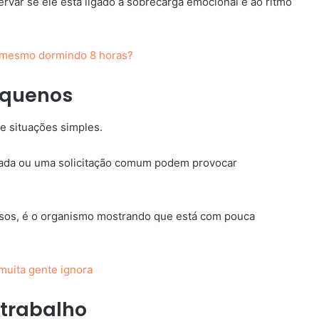
rvar se ele está ligado à sobrecarga emocional e ao ritmo
a mesmo dormindo 8 horas?
pequenos
e situações simples.
ada ou uma solicitação comum podem provocar
asos, é o organismo mostrando que está com pouca
muita gente ignora
 trabalho