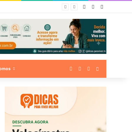
Entrar
Artigo aleatório
Barra Lateral
Facebook
Linkedin
Instagram
Procurar por
omos