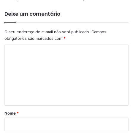
Deixe um comentário
O seu endereço de e-mail não será publicado.
Campos
obrigatórios são marcados com
*
C
o
m
e
n
t
á
r
Nome
*
i
o