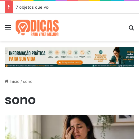
7 objetos que você deveria limpar com mais frequência
Menu
P
Início
/
sono
sono