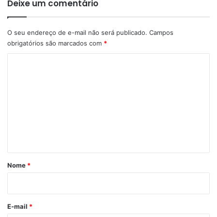
Deixe um comentário
O seu endereço de e-mail não será publicado.
Campos
obrigatórios são marcados com
*
C
o
m
e
n
t
á
r
Nome
*
i
o
*
E-mail
*