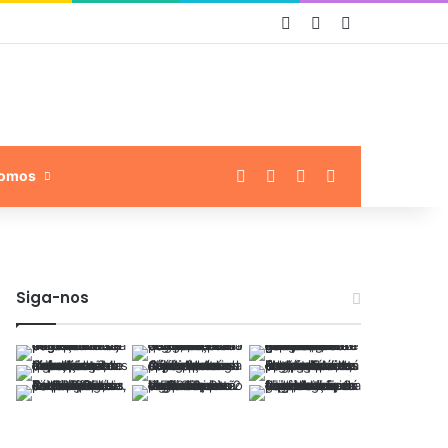
Entrar
Artigo aleatório
Barra Lateral
Facebook
Linkedin
Instagram
Procurar por
omos
Siga-nos