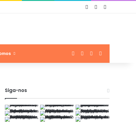
Entrar
Artigo aleatório
Barra Lateral
Facebook
Linkedin
Instagram
Procurar por
omos
Siga-nos